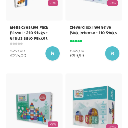
-6%
-8%
Mega Creative Pack
Cleverclixx Inventive
Pastel - 210 Stuks +
Pack Intense - 110 Stuks
Gratis auto pakket
€239,00
€109,00
€225,00
€99,99
-9%
-17%