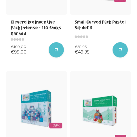
Cleverclixx Inventive
Small Curved Pack Pastel
Pack Intense - 110 Stuks
34-delig
limited
€109,00
€59,95
€99,00
€49,95
-25%