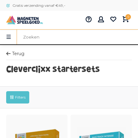
Gratis verzending vanaf €49,-
0
Terug
Cleverclixx startersets
Filters