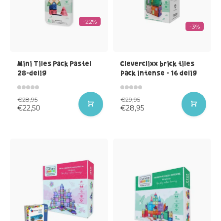
-22%
-3%
Mini Tiles Pack Pastel
Cleverclixx brick tiles
28-delig
pack intense - 16 delig
€28,95
€29,95
€22,50
€28,95