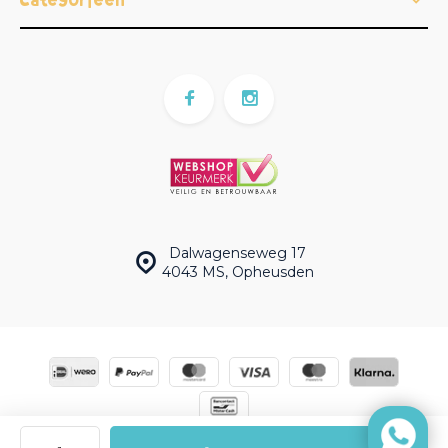
Dalwagenseweg 17
4043 MS, Opheusden
© Magnetenspeelgoed.nl | Powered by
emarkable
|
Sitemap