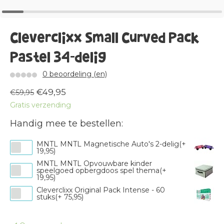
Cleverclixx Small Curved Pack
Pastel 34-delig
0 beoordeling (en)
€49,95
€59,95
Gratis verzending
Handig mee te bestellen:
MNTL MNTL Magnetische Auto's 2-delig(+
19,95)
MNTL MNTL Opvouwbare kinder
speelgoed opbergdoos spel thema(+
19,95)
Cleverclixx Original Pack Intense - 60
stuks(+ 75,95)