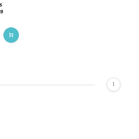
s
ig
1