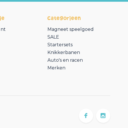
ie
Categorieën
unt
Magneet speelgoed
SALE
Startersets
Knikkerbanen
Auto's en racen
Merken