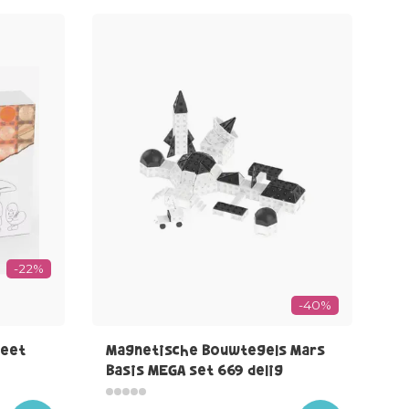
-22%
-40%
neet
Magnetische Bouwtegels Mars
Basis MEGA set 669 delig