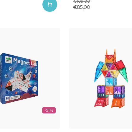
€109,00
€85,00
-51%