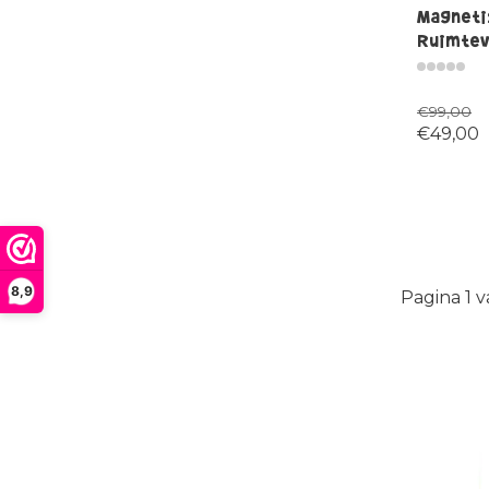
Magneti
Ruimtev
€99,00
€49,00
8,9
Pagina 1 v