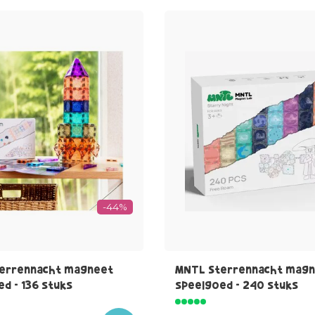
-44%
errennacht magneet
MNTL Sterrennacht mag
d - 136 stuks
speelgoed - 240 stuks