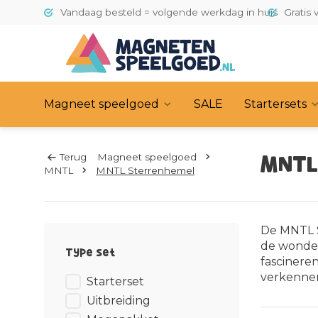
Vandaag besteld = volgende werkdag in huis
Gratis 
Magneet speelgoed
SALE
Startersets
Terug
Magneet speelgoed
MNTL
MNTL
MNTL Sterrenhemel
De MNTL S
de wonder
Type set
fascinere
verkennen
Starterset
Uitbreiding