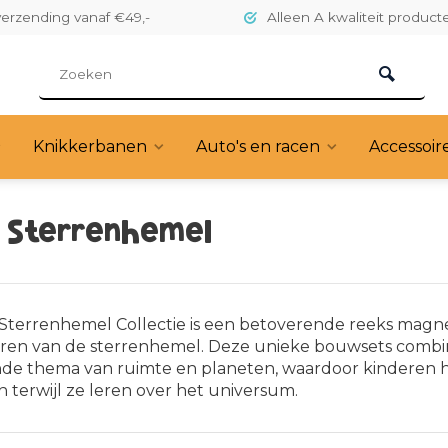
verzending vanaf €49,-
Alleen A kwaliteit product
Knikkerbanen
Auto's en racen
Accessoir
 Sterrenhemel
terrenhemel Collectie is een betoverende reeks magne
en van de sterrenhemel. Deze unieke bouwsets combi
nde thema van ruimte en planeten, waardoor kinderen h
 terwijl ze leren over het universum.