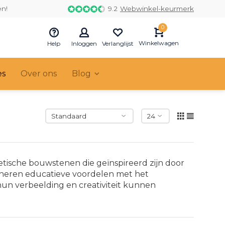
en!
9.2
Webwinkel-keurmerk
0
Winkelwagen
Help
Inloggen
Verlanglijst
es
Over ons
Blog
tische bouwstenen die geïnspireerd zijn door
neren educatieve voordelen met het
un verbeelding en creativiteit kunnen