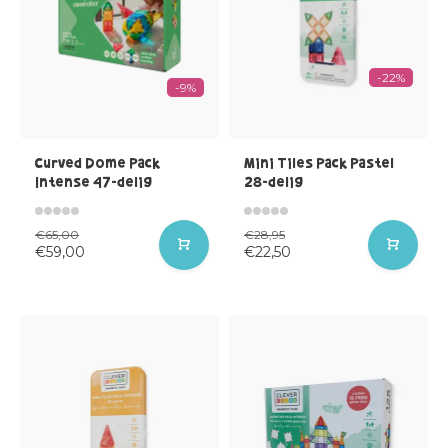
-22%
-9%
Curved Dome Pack
Mini Tiles Pack Pastel
Intense 47-delig
28-delig
€65,00
€28,95
€59,00
€22,50