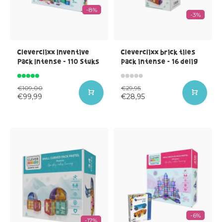
-8%
-3%
Cleverclixx Inventive
Cleverclixx brick tiles
Pack Intense - 110 Stuks
pack intense - 16 delig
€109,00
€29,95
€99,99
€28,95
-6%
-17%