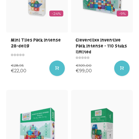
-24%
-9%
Mini Tiles Pack Intense
Cleverclixx Inventive
28-delig
Pack Intense - 110 Stuks
limited
€28,95
€109,00
€22,00
€99,00