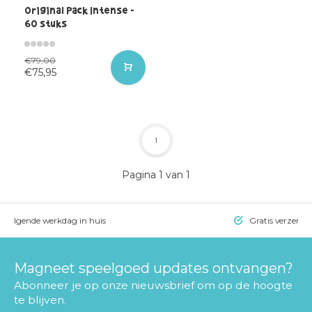
Original Pack Intense -
60 stuks
€79,00
€75,95
1
Pagina 1 van 1
= volgende werkdag in huis
Gratis verzendi
Magneet speelgoed updates ontvangen?
Abonneer je op onze nieuwsbrief om op de hoogte
te blijven.