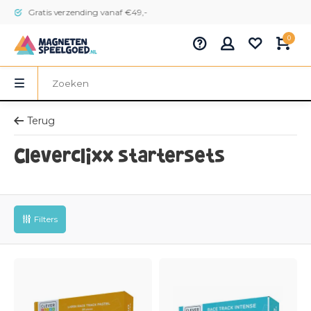
Gratis verzending vanaf €49,-
0
Terug
Cleverclixx startersets
Filters