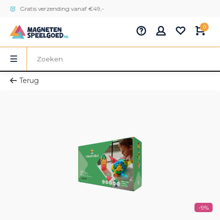
Gratis verzending vanaf €49,-
0
Terug
-9%