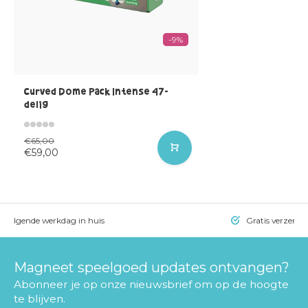
-9%
Curved Dome Pack Intense 47-
delig
€65,00
€59,00
= volgende werkdag in huis
Gratis verzendi
Magneet speelgoed updates ontvangen?
Abonneer je op onze nieuwsbrief om op de hoogte
te blijven.