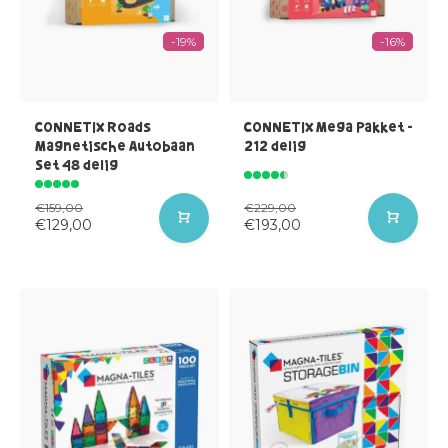
-19%
-16%
CONNETIX Roads
CONNETIX Mega Pakket -
Magnetische Autobaan
212 delig
Set 48 delig
€159,00
€229,00
€129,00
€193,00