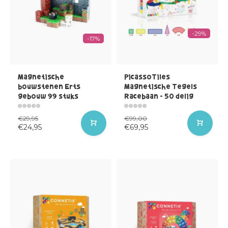
-29%
-17%
Magnetische
PicassoTiles
bouwstenen Erts
Magnetische Tegels
gebouw 99 stuks
Racebaan - 50 delig
€29,95
€99,00
€24,95
€69,95