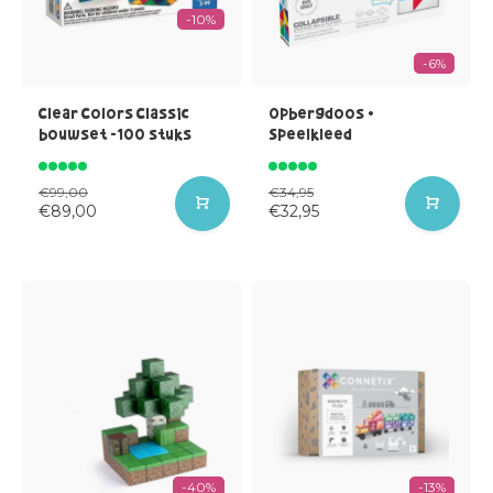
-10%
-6%
Clear Colors Classic
Opbergdoos +
bouwset -100 stuks
Speelkleed
€99,00
€34,95
€89,00
€32,95
-40%
-13%