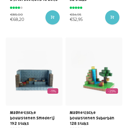
€85,00
€54,95
€68,20
€52,95
-11%
-25%
Magnetische
Magnetische
bouwstenen Smederij
bouwstenen Suburban
192 stuks
128 stuks