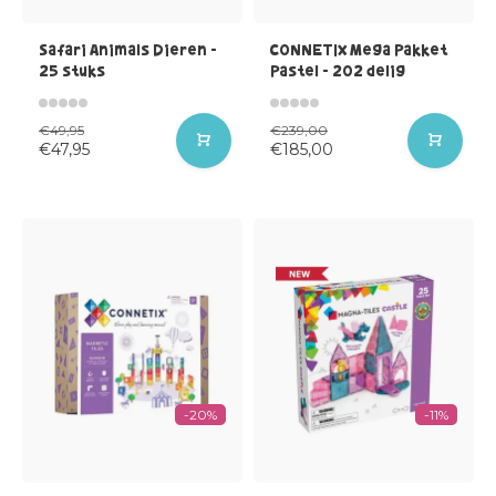
Safari Animals Dieren -
CONNETIX Mega Pakket
25 stuks
Pastel - 202 delig
€49,95
€239,00
€47,95
€185,00
-20%
-11%