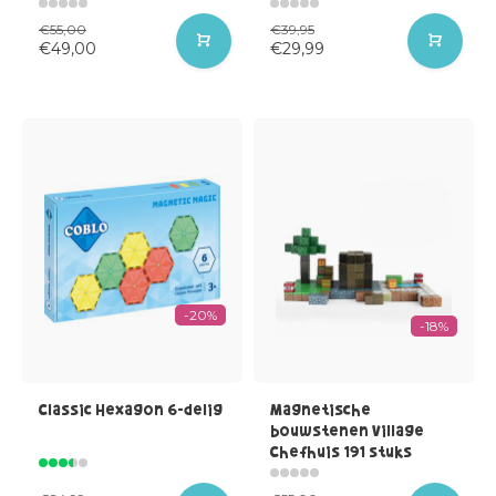
€55,00
€39,95
€49,00
€29,99
-20%
-18%
Classic Hexagon 6-delig
Magnetische
bouwstenen Village
Chefhuis 191 stuks