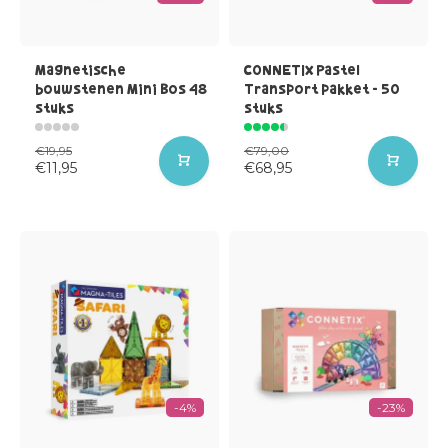
Magnetische
CONNETIX Pastel
bouwstenen Mini Bos 48
Transport pakket - 50
stuks
stuks
€19,95
€79,00
€11,95
€68,95
-4%
-23%