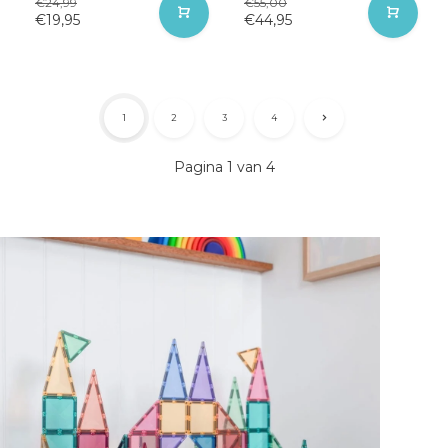
€24,99
€55,00
€19,95
€44,95
1
2
3
4
Pagina 1 van 4