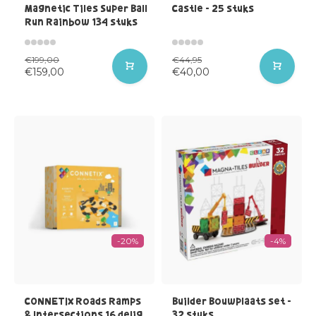
Magnetic Tiles Super Ball
Castle - 25 stuks
Run Rainbow 134 stuks
€199,00
€44,95
€159,00
€40,00
-20%
-4%
CONNETIX Roads Ramps
Builder Bouwplaats set -
& Intersections 16 delig
32 stuks