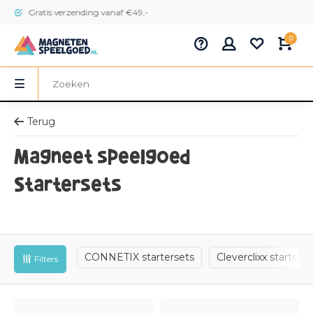
Gratis verzending vanaf €49,-
0
Terug
Magneet speelgoed
Startersets
CONNETIX startersets
Cleverclixx starterse
Filters