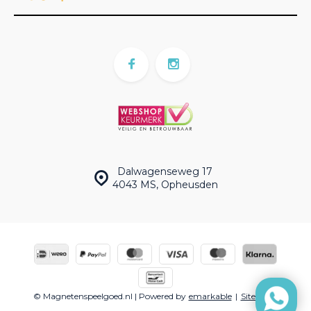
Dalwagenseweg 17
4043 MS, Opheusden
© Magnetenspeelgoed.nl | Powered by
emarkable
|
Sitemap