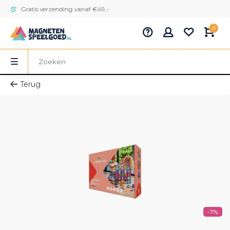
Gratis verzending vanaf €49,-
0
Terug
-7%