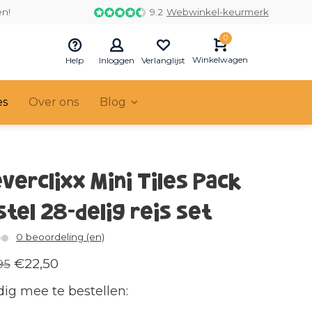
en!
9.2
Webwinkel-keurmerk
0
Winkelwagen
Help
Inloggen
Verlanglijst
es
Over ons
Blog
everclixx Mini Tiles Pack
stel 28-delig reis set
0 beoordeling (en)
€22,50
95
ig mee te bestellen: