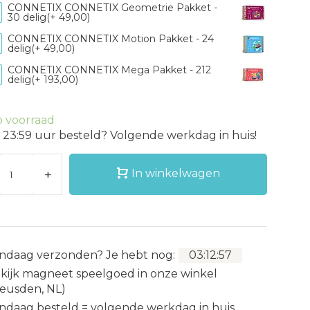
CONNETIX CONNETIX Geometrie Pakket -
30 delig(+ 49,00)
CONNETIX CONNETIX Motion Pakket - 24
delig(+ 49,00)
CONNETIX CONNETIX Mega Pakket - 212
delig(+ 193,00)
 voorraad
 23:59 uur besteld? Volgende werkdag in huis!
+
In winkelwagen
ndaag verzonden?
Je hebt nog:
03
:
12
:
55
kijk magneet speelgoed in onze winkel
eusden, NL)
ndaag besteld = volgende werkdag in huis