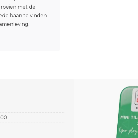
roeien met de
oede baan te vinden
samenleving.
100