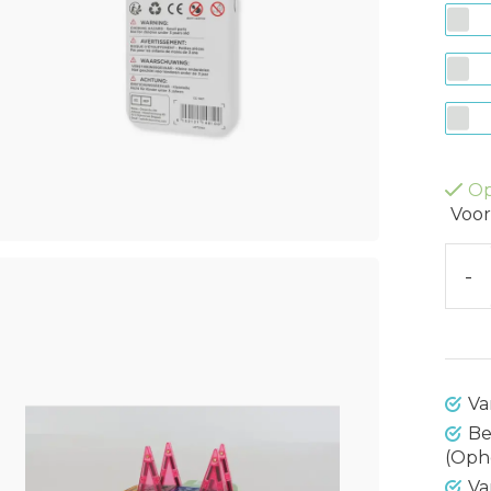
Op
Voor
-
Va
Be
(Oph
Va