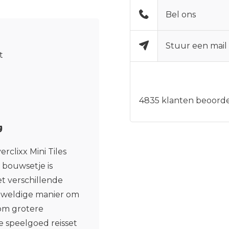
Bel ons
Stuur een mail
t
4835
klanten beoorde
g
clixx Mini Tiles
e bouwsetje is
t verschillende
geweldige manier om
om grotere
 speelgoed reisset