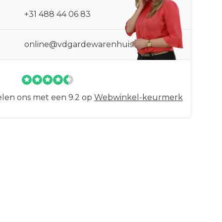
+31 488 44 06 83
online@vdgardewarenhuis.nl
len ons met een 9.2 op
Webwinkel-keurmerk