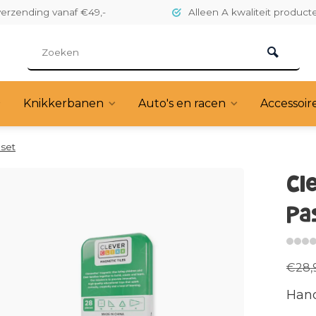
verzending vanaf €49,-
Alleen A kwaliteit product
Knikkerbanen
Auto's en racen
Accessoir
 set
Cl
Pa
€28,
Hand