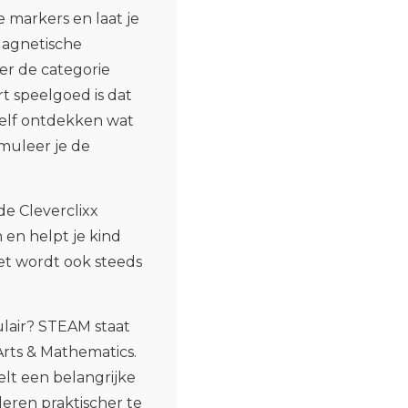
re markers en laat je
 Magnetische
r de categorie
t speelgoed is dat
 zelf ontdekken wat
imuleer je de
de Cleverclixx
en helpt je kind
et wordt ook steeds
lair? STEAM staat
Arts & Mathematics.
lt een belangrijke
leren praktischer te