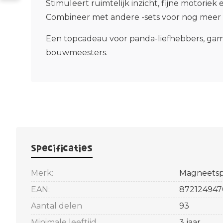
Stimuleert ruimtelijk inzicht, fijne motoriek e
Combineer met andere -sets voor nog meer
Een topcadeau
voor panda-liefhebbers, gam
bouwmeesters.
Specificaties
Merk:
Magneetsp
EAN:
872124947
Aantal delen
93
Minimale leeftijd
3 jaar