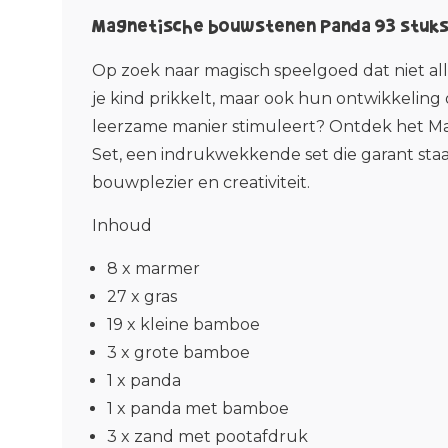
Magnetische bouwstenen Panda 93 stuk
Op zoek naar magisch speelgoed dat niet all
je kind prikkelt, maar ook hun ontwikkeling
leerzame manier stimuleert? Ontdek het M
Set, een indrukwekkende set die garant sta
bouwplezier en creativiteit.
Inhoud
8 x marmer
27 x gras
19 x kleine bamboe
3 x grote bamboe
1 x panda
1 x panda met bamboe
3 x zand met pootafdruk