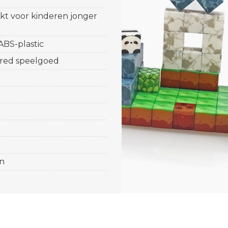
ikt voor kinderen jonger
 ABS-plastic
ired speelgoed
n