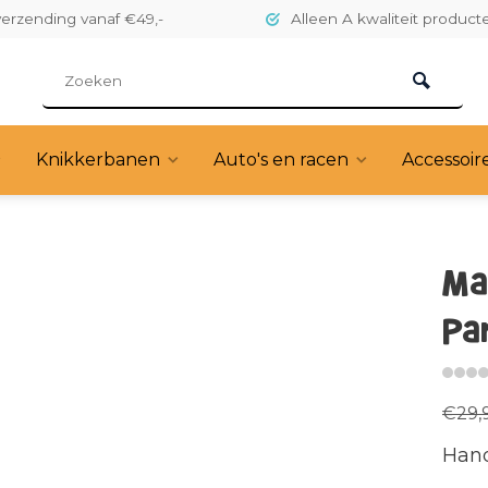
verzending vanaf €49,-
Alleen A kwaliteit product
Knikkerbanen
Auto's en racen
Accessoir
Ma
Pa
€29,
Hand