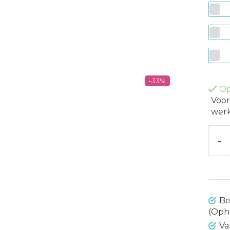
-33%
Op
Voor
werk
-
Be
(Oph
Va