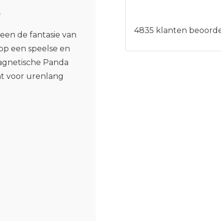
s
4835
klanten beoorde
een de fantasie van
 op een speelse en
agnetische Panda
at voor urenlang