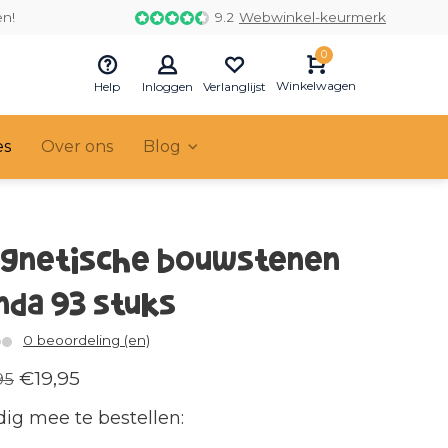
en!
9.2
Webwinkel-keurmerk
0
Winkelwagen
Help
Inloggen
Verlanglijst
es
Over ons
Blog
gnetische bouwstenen
nda 93 stuks
0 beoordeling (en)
€19,95
95
ig mee te bestellen: