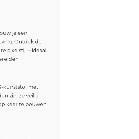
bouw je een
geving. Ontdek de
pixelstijl – ideaal
erelden.
-kunststof met
n zijn ze veilig
r op keer te bouwen