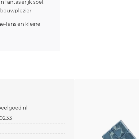
n fantasierijk spel.
 bouwplezier.
e-fans en kleine
eelgoed.nl
0233