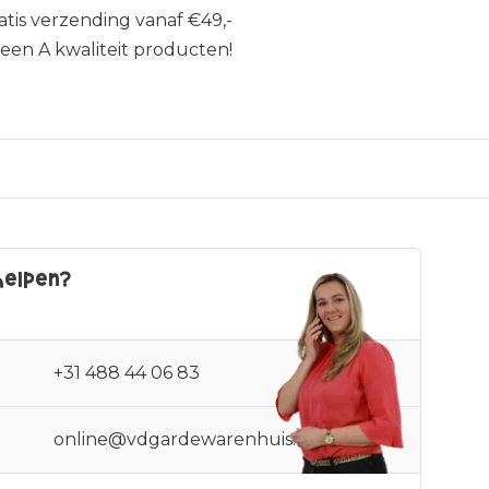
atis verzending vanaf €49,-
leen A kwaliteit producten!
helpen?
+31 488 44 06 83
online@vdgardewarenhuis.nl