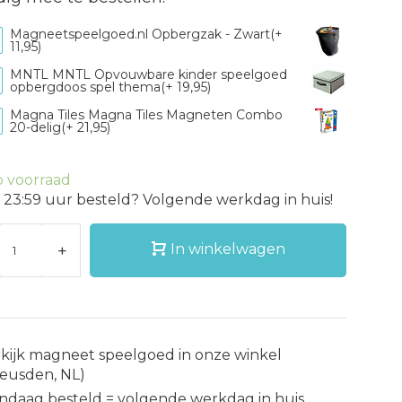
Magneetspeelgoed.nl Opbergzak - Zwart(+
11,95)
MNTL MNTL Opvouwbare kinder speelgoed
opbergdoos spel thema(+ 19,95)
Magna Tiles Magna Tiles Magneten Combo
20-delig(+ 21,95)
 voorraad
 23:59 uur besteld? Volgende werkdag in huis!
+
In winkelwagen
kijk magneet speelgoed in onze winkel
eusden, NL)
ndaag besteld = volgende werkdag in huis