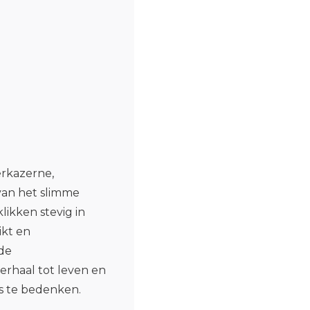
rkazerne,
van het slimme
likken stevig in
ikt en
de
erhaal tot leven en
’s te bedenken.