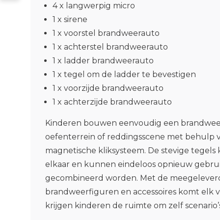
4 x langwerpig micro
1 x sirene
1 x voorstel brandweerauto
1 x achterstel brandweerauto
1 x ladder brandweerauto
1 x tegel om de ladder te bevestigen
1 x voorzijde brandweerauto
1 x achterzijde brandweerauto
Kinderen bouwen eenvoudig een brandwee
oefenterrein of reddingsscene met behulp 
magnetische kliksysteem. De stevige tegels k
elkaar en kunnen eindeloos opnieuw gebru
gecombineerd worden. Met de meegelever
brandweerfiguren en accessoires komt elk v
krijgen kinderen de ruimte om zelf scenario