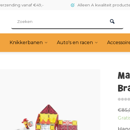
verzending vanaf €49,-
Alleen A kwaliteit product
Knikkerbanen
Auto's en racen
Accessoir
Ma
Br
€85,
Grati
Hand