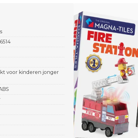
s
6514
ikt voor kinderen jonger
 ABS
r