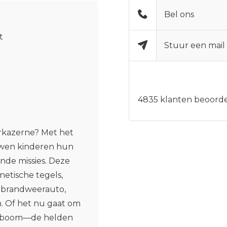
Bel ons
t
Stuur een mail
4835
klanten beoorde
rkazerne? Met het
uwen kinderen hun
nde missies. Deze
netische tegels,
en brandweerauto,
. Of het nu gaat om
de boom—de helden