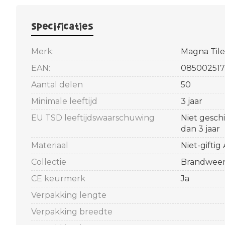
Specificaties
Merk:
Magna Tile
EAN:
085002517
Aantal delen
50
Minimale leeftijd
3 jaar
EU TSD leeftijdswaarschuwing
Niet gesch
dan 3 jaar
Materiaal
Niet-giftig
Collectie
Brandwee
CE keurmerk
Ja
Verpakking lengte
Verpakking breedte