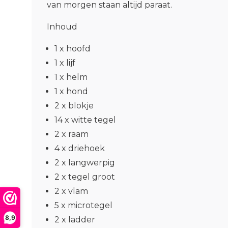
van morgen staan altijd paraat.
Inhoud
1 x hoofd
1 x lijf
1 x helm
1 x hond
2 x blokje
14 x witte tegel
2 x raam
4 x driehoek
2 x langwerpig
2 x tegel groot
2 x vlam
5 x microtegel
8,9
2 x ladder