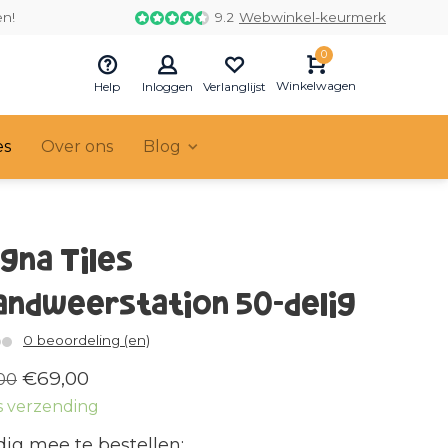
en!
9.2
Webwinkel-keurmerk
0
Winkelwagen
Help
Inloggen
Verlanglijst
es
Over ons
Blog
gna Tiles
andweerstation 50-delig
0 beoordeling (en)
€69,00
00
s verzending
ig mee te bestellen: