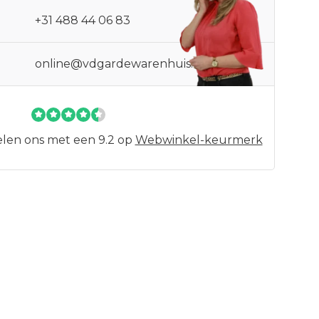
+31 488 44 06 83
online@vdgardewarenhuis.nl
len ons met een 9.2 op
Webwinkel-keurmerk