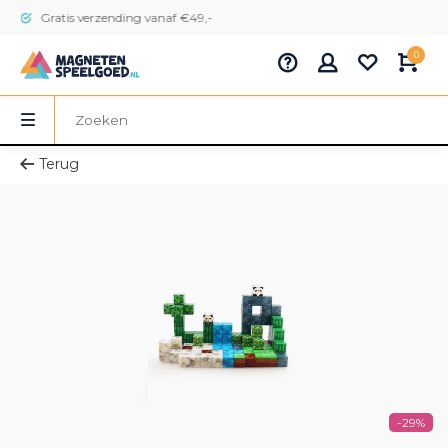
Gratis verzending vanaf €49,-
0
Terug
-29%