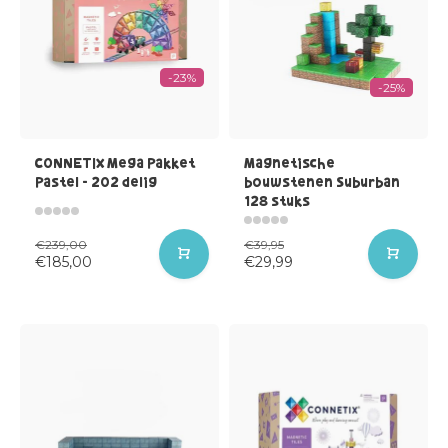
-23%
-25%
CONNETIX Mega Pakket
Magnetische
Pastel - 202 delig
bouwstenen Suburban
128 stuks
€239,00
€39,95
€185,00
€29,99