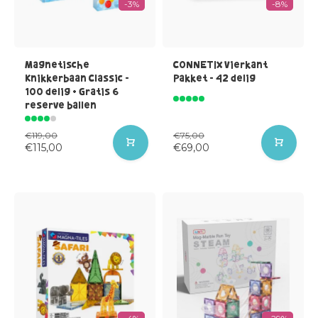
-3%
-8%
Magnetische
CONNETIX Vierkant
Knikkerbaan Classic -
Pakket - 42 delig
100 delig + Gratis 6
reserve ballen
€119,00
€75,00
€115,00
€69,00