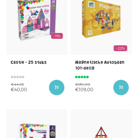
-11%
-22%
Castle - 25 stuks
Magnetische Autobaan
101-delig
€44,95
€139,00
€40,00
€109,00