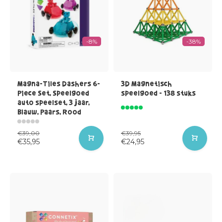
-8%
-38%
Magna-Tiles Dashers 6-
3D Magnetisch
Piece Set, Speelgoed
speelgoed - 138 stuks
auto speelset, 3 jaar,
Blauw, Paars, Rood
€39,00
€39,95
€35,95
€24,95