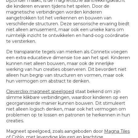
bijzonder maakt, is de magnetische aantrekkingskracht
die kinderen ervaren tijdens het spelen. Door de
magnetische verbindingen worden kinderen
aangetrokken tot het verkennen en bouwen van
verschillende structuren. Deze sensorische ervaring biedt
niet alleen amusement, maar ook een unieke kans om
ruimtelijk inzicht te ontwikkelen en hand-oog coördinatie
te versterken.
De transparante tegels van merken als Connetix voegen
een extra educatieve dimensie toe aan het spel. Kinderen
kunnen niet alleen bouwen, maar ook de innerlijke
werking van hun creaties observeren. Dit bevordert niet
alleen hun begrip van structuren en vormen, maar ook
hun vermogen om abstract te denken.
Cleverclixx magneet speelgoed
staat bekend om zijn
slimme klikbare verbindingen, waardoor kinderen op een
georganiseerde manier kunnen bouwen. Dit stimuleert
niet alleen logisch denken, maar ook het vermogen om
problemen op te lossen en patronen te herkennen in hun
creaties.
Magneet speelgoed, zoals aangeboden door
Magna Tiles
of
Coblo
, met levendige kleuren en krachtige