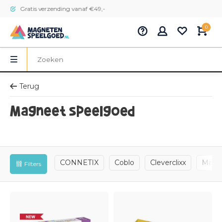
Gratis verzending vanaf €49,-
0
Terug
Magneet speelgoed
CONNETIX
Coblo
Cleverclixx
Magna
Filters