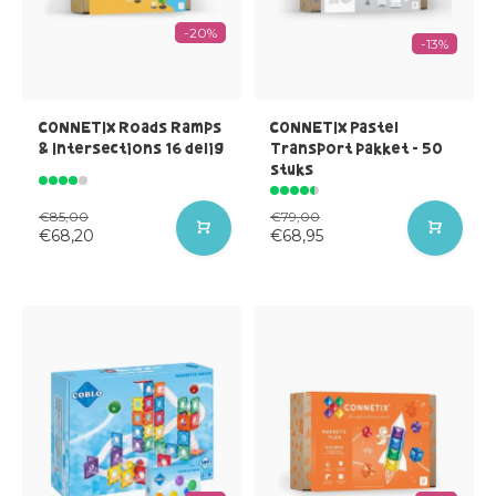
-20%
-13%
CONNETIX Roads Ramps
CONNETIX Pastel
& Intersections 16 delig
Transport pakket - 50
stuks
€85,00
€79,00
€68,20
€68,95