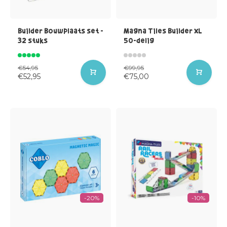
Builder Bouwplaats set -
Magna Tiles Builder XL
32 stuks
50-delig
€54,95
€99,95
€52,95
€75,00
-20%
-10%