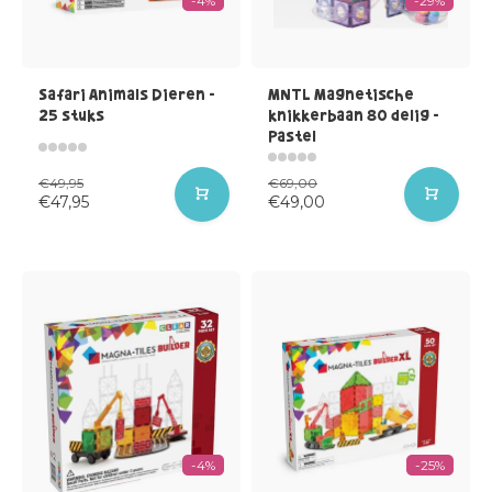
-4%
-29%
Safari Animals Dieren -
MNTL Magnetische
25 stuks
knikkerbaan 80 delig -
Pastel
€49,95
€69,00
€47,95
€49,00
-4%
-25%