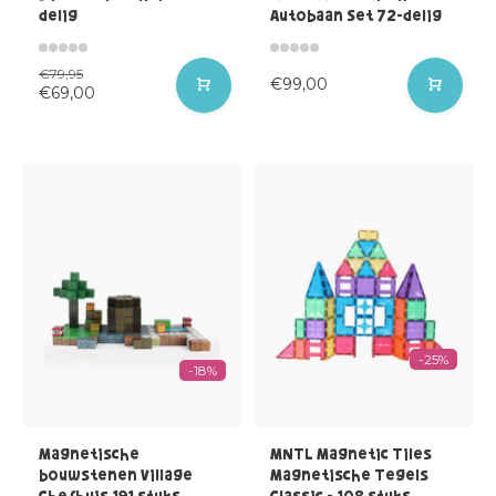
delig
Autobaan Set 72-delig
€79,95
€99,00
€69,00
-25%
-18%
Magnetische
MNTL Magnetic Tiles
bouwstenen Village
Magnetische Tegels
Chefhuis 191 stuks
Classic - 108 stuks