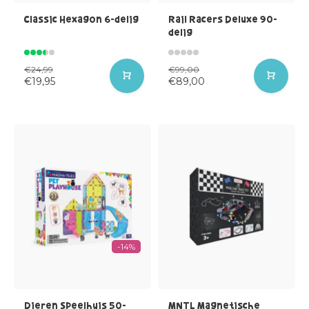
Classic Hexagon 6-delig
Rail Racers Deluxe 90-
delig
€24,99
€99,00
€19,95
€89,00
-14%
Dieren Speelhuis 50-
MNTL Magnetische