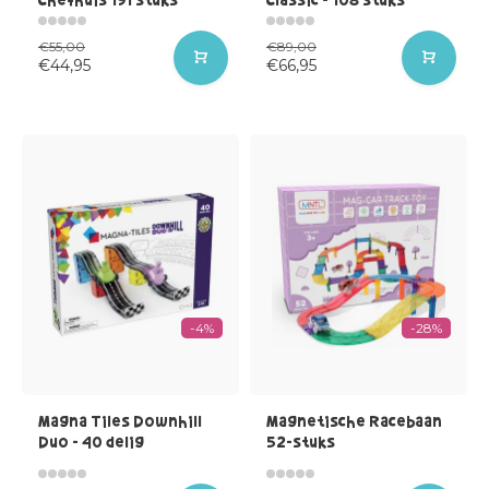
€55,00
€89,00
€44,95
€66,95
-4%
-28%
Magna Tiles Downhill
Magnetische Racebaan
Duo - 40 delig
52-stuks