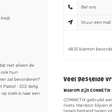
Bel ons
 kwijt
Stuur een mail
4835
klanten beoorde
at niet alleen de
r ook hun
Veel gestelde v
ier zal bevorderen?
Pastel - 202 delig
Waarom zijn CONNETIX t
 op zoek is naar een
CONNETIX gebruikt een 
rivets. Hierdoor blijven
tegels bestand tegen in