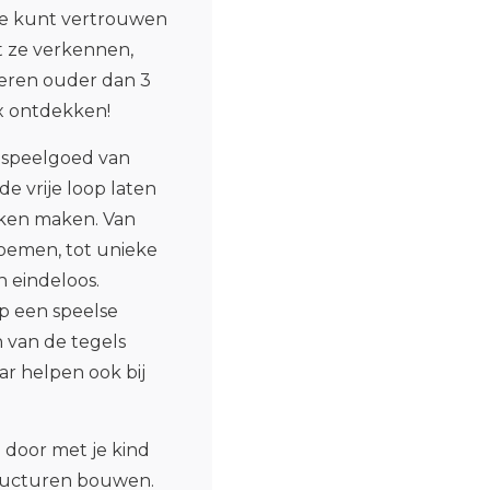
je kunt vertrouwen
at ze verkennen,
deren ouder dan 3
x ontdekken!
 speelgoed van
e vrije loop laten
ken maken. Van
bloemen, tot unieke
 eindeloos.
op een speelse
 van de tegels
r helpen ook bij
.
door met je kind
structuren bouwen.