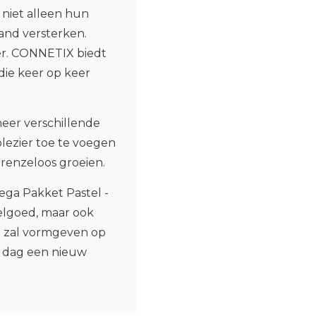
 niet alleen hun
and versterken.
ier. CONNETIX biedt
die keer op keer
eer verschillende
ezier toe te voegen
 grenzeloos groeien.
a Pakket Pastel -
eelgoed, maar ook
g zal vormgeven op
e dag een nieuw