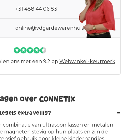
+31 488 44 06 83
online@vdgardewarenhuis.nl
len ons met een 9.2 op
Webwinkel-keurmerk
ragen over CONNETIX
-
egels extra veilig?
combinatie van ultrasoon lassen en metalen
 de magneten stevig op hun plaats en zijn de
tensief gebruik door kleine kinderhandjes.