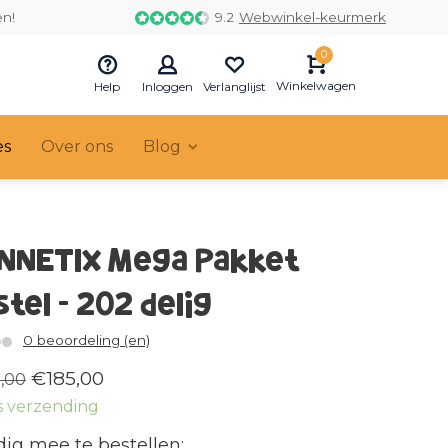
en!
9.2
Webwinkel-keurmerk
0
Winkelwagen
Help
Inloggen
Verlanglijst
es
Over ons
Blog
NNETIX Mega Pakket
stel - 202 delig
0 beoordeling (en)
€185,00
,00
s verzending
ig mee te bestellen: