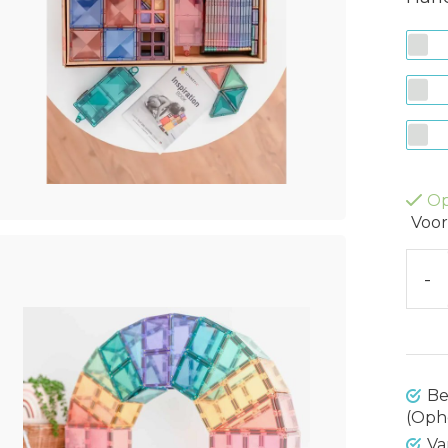
Op
Voor
-
Be
(Oph
Va