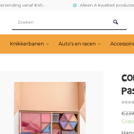
verzending vanaf €49,-
Alleen A kwaliteit product
Knikkerbanen
Auto's en racen
Accessoir
CO
Pa
€239
Grati
Hand