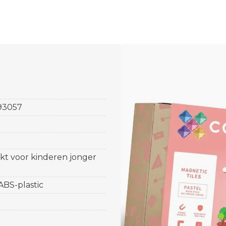
X
93057
ikt voor kinderen jonger
 ABS-plastic