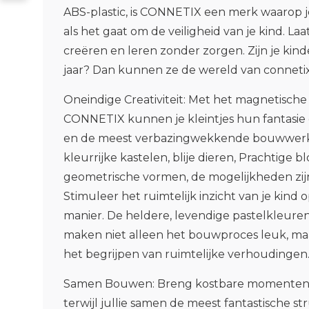
ABS-plastic, is CONNETIX een merk waarop 
als het gaat om de veiligheid van je kind. La
creëren en leren zonder zorgen. Zijn je kin
jaar? Dan kunnen ze de wereld van conneti
Oneindige Creativiteit
: Met het magnetische
CONNETIX kunnen je kleintjes hun fantasie d
en de meest verbazingwekkende bouwwer
kleurrijke kastelen, blije dieren, Prachtige 
geometrische vormen, de mogelijkheden zijn
Stimuleer het ruimtelijk inzicht van je kind 
manier. De heldere, levendige pastelkleuren
maken niet alleen het bouwproces leuk, maa
het begrijpen van ruimtelijke verhoudingen
Samen Bouwen
: Breng kostbare momenten 
terwijl jullie samen de meest fantastische 