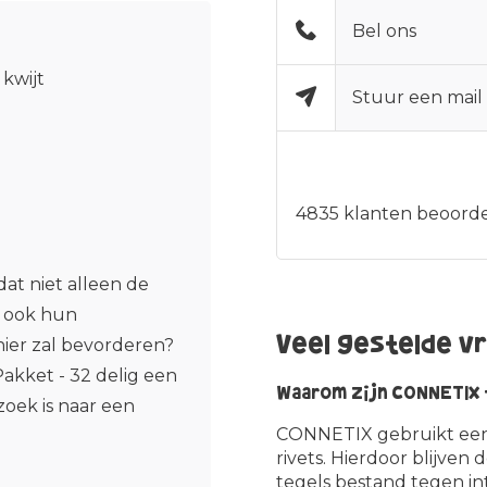
Bel ons
 kwijt
Stuur een mail
4835
klanten beoorde
at niet alleen de
r ook hun
Veel gestelde v
ier zal bevorderen?
akket - 32 delig een
Waarom zijn CONNETIX t
oek is naar een
CONNETIX gebruikt een 
rivets. Hierdoor blijven
tegels bestand tegen in