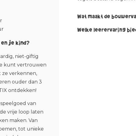
Wat maakt de bouwerva
r
De tegels hebben sterk
ur
Welke leerervaring bi
Dit zorgt ervoor dat k
stevig blijven staan, én
CONNETIX is ontworpen 
en je kind?
de tegels schijnt.
ontdekken kleuren, vo
creativiteit én technis
dig, niet-giftig
(Science, Technology, E
je kunt vertrouwen
at ze verkennen,
deren ouder dan 3
TIX ontdekken!
 speelgoed van
e vrije loop laten
ken maken. Van
bloemen, tot unieke