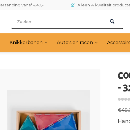
verzending vanaf €49,-
Alleen A kwaliteit product
Knikkerbanen
Auto's en racen
Accessoir
CO
- 3
€49,
Hand