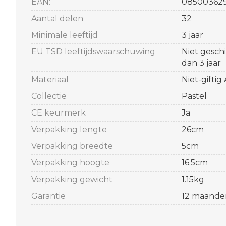
EAN:
08500362
Aantal delen
32
Minimale leeftijd
3 jaar
EU TSD leeftijdswaarschuwing
Niet gesch
dan 3 jaar
Materiaal
Niet-giftig
Collectie
Pastel
CE keurmerk
Ja
Verpakking lengte
26cm
Verpakking breedte
5cm
Verpakking hoogte
16.5cm
Verpakking gewicht
1.15kg
Garantie
12 maande