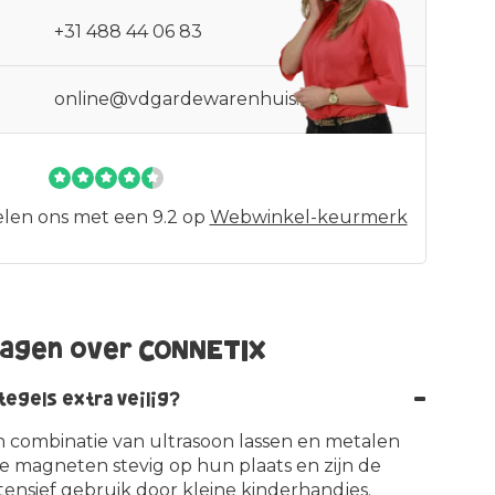
+31 488 44 06 83
online@vdgardewarenhuis.nl
len ons met een 9.2 op
Webwinkel-keurmerk
ragen over CONNETIX
-
egels extra veilig?
combinatie van ultrasoon lassen en metalen
 de magneten stevig op hun plaats en zijn de
tensief gebruik door kleine kinderhandjes.