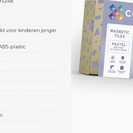
93248
ikt voor kinderen jonger
 ABS-plastic
n