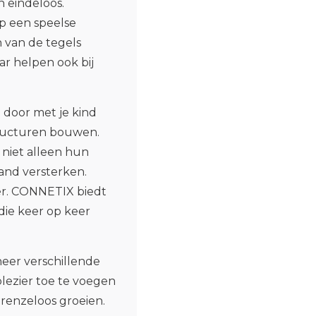
 eindeloos.
op een speelse
 van de tegels
r helpen ook bij
.
door met je kind
structuren bouwen.
 niet alleen hun
and versterken.
ier. CONNETIX biedt
die keer op keer
eer verschillende
ezier toe te voegen
 grenzeloos groeien.