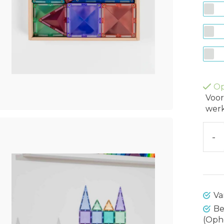
Op
Voor
werk
-
Va
Be
(Oph