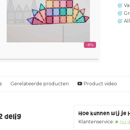
Va
Gr
Al
-8%
s
Gerelateerde producten
Product video
Hoe kunnen wij je 
2 delig
Klantenservice:
nu 