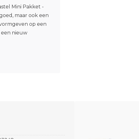
tel Mini Pakket -
elgoed, maar ook een
l vormgeven op een
g een nieuw
X