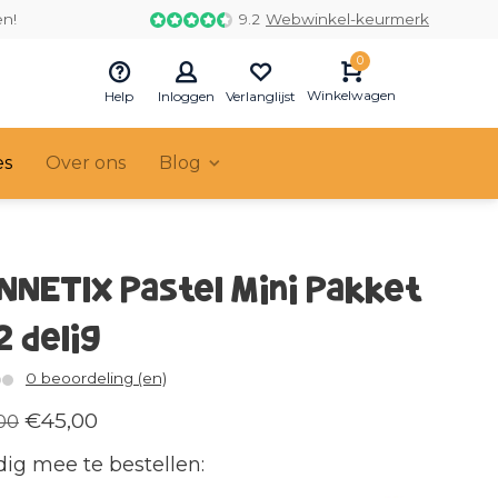
en!
9.2
Webwinkel-keurmerk
0
Winkelwagen
Help
Inloggen
Verlanglijst
es
Over ons
Blog
NNETIX Pastel Mini Pakket
2 delig
0 beoordeling (en)
€45,00
00
ig mee te bestellen: