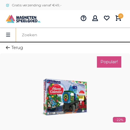
Gratis verzending vanaf €49,-
0
Terug
Populair!
-22%