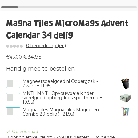
Magna Tiles MicroMags Advent
Calendar 34 delig
0 beoordeling (en)
€34,95
€45,00
Handig mee te bestellen:
Magneetspeelgoed.nl Opbergzak -
Zwart(+ 11,95)
MNTL MNTL Opvouwbare kinder
speelgoed opbergdoos spel thema(+
19,95)
Magna Tiles Magna Tiles Magneten
Combo 20-delig(+ 21,95)
Op voorraad
Voor dit artikel geldt: 23:59 uur besteld = volgende