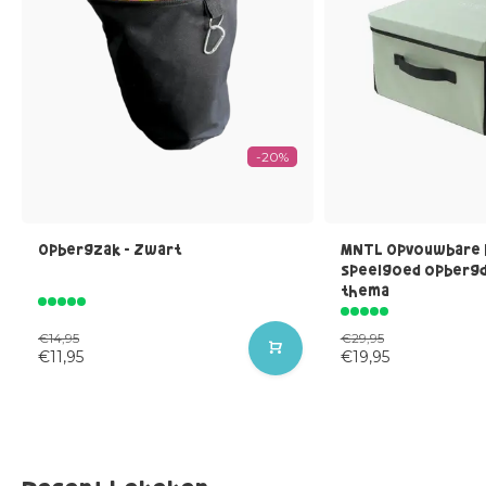
-20%
Opbergzak - Zwart
MNTL Opvouwbare 
speelgoed opbergd
thema
€14,95
€29,95
€11,95
€19,95