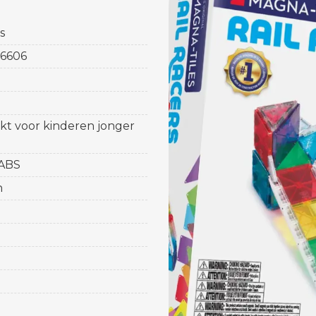
s
6606
ikt voor kinderen jonger
 ABS
n