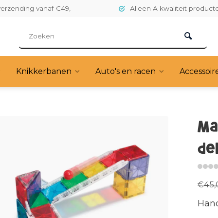
verzending vanaf €49,-
Alleen A kwaliteit product
Knikkerbanen
Auto's en racen
Accessoir
Ma
de
€45,
Hand