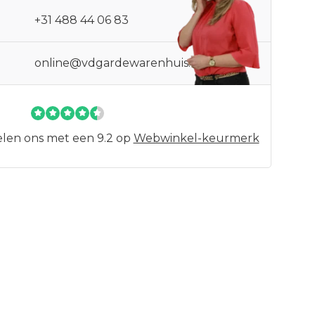
+31 488 44 06 83
online@vdgardewarenhuis.nl
len ons met een 9.2 op
Webwinkel-keurmerk