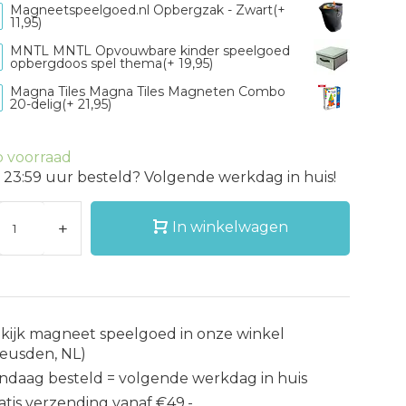
Magneetspeelgoed.nl Opbergzak - Zwart(+
11,95)
MNTL MNTL Opvouwbare kinder speelgoed
opbergdoos spel thema(+ 19,95)
Magna Tiles Magna Tiles Magneten Combo
20-delig(+ 21,95)
 voorraad
 23:59 uur besteld? Volgende werkdag in huis!
+
In winkelwagen
kijk magneet speelgoed in onze winkel
eusden, NL)
ndaag besteld = volgende werkdag in huis
atis verzending vanaf €49,-