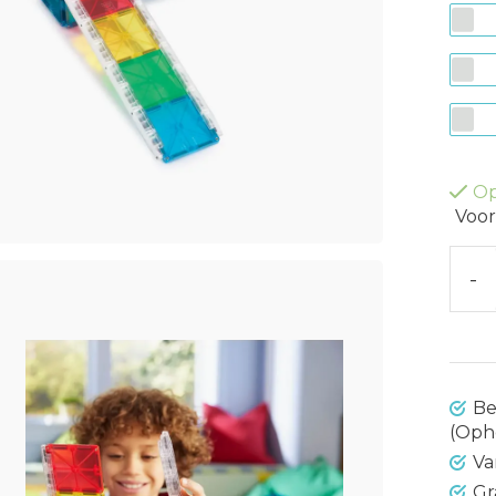
Op
Voor
-
Be
(Oph
Va
Gr