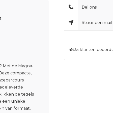
Bel ons
t
Stuur een mail
4835
klanten beoorde
en? Met de Magna-
! Deze compacte,
raceparcours
eegeleverde
klikken de tegels
me een unieke
ein van formaat,