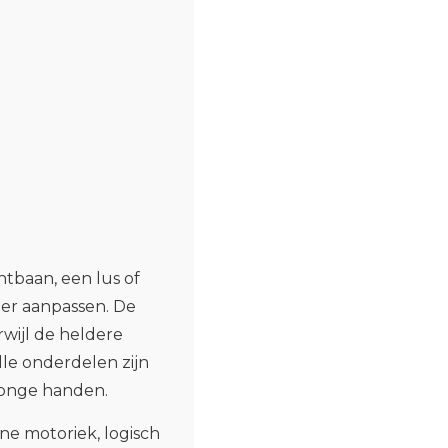
tbaan, een lus of
eer aanpassen. De
rwijl de heldere
lle onderdelen zijn
jonge handen.
ne motoriek, logisch