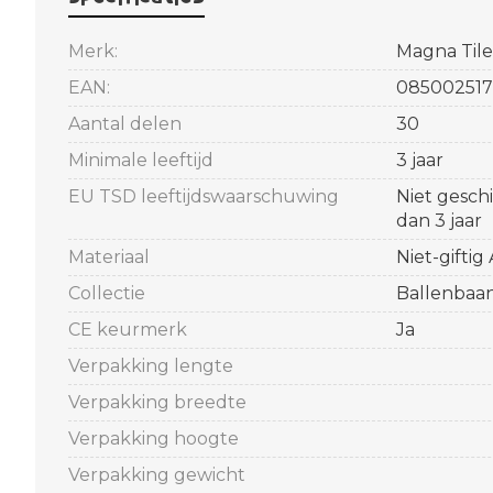
Merk:
Magna Tile
EAN:
085002517
Aantal delen
30
Minimale leeftijd
3 jaar
EU TSD leeftijdswaarschuwing
Niet gesch
dan 3 jaar
Materiaal
Niet-giftig
Collectie
Ballenbaa
CE keurmerk
Ja
Verpakking lengte
Verpakking breedte
Verpakking hoogte
Verpakking gewicht