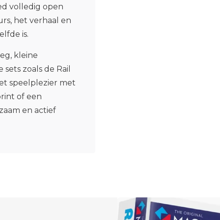
ed volledig open
rs, het verhaal en
lfde is.
eg, kleine
sets zoals de Rail
et speelplezier met
rint of een
rzaam en actief