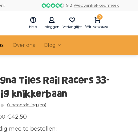
en!
9.2
Webwinkel-keurmerk
0
Winkelwagen
Help
Inloggen
Verlanglijst
es
Over ons
Blog
gna Tiles Rail Racers 33-
lig knikkerbaan
0 beoordeling (en)
€42,50
00
ig mee te bestellen: