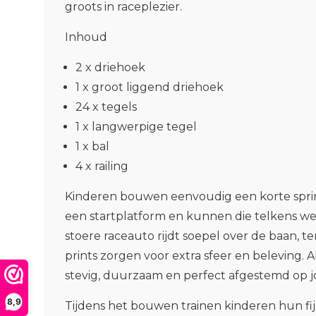
groots in raceplezier.
Inhoud
2 x driehoek
1 x groot liggend driehoek
24 x tegels
1 x langwerpige tegel
1 x bal
4 x railing
Kinderen bouwen eenvoudig een korte sprin
een startplatform en kunnen die telkens w
stoere raceauto rijdt soepel over de baan, te
prints zorgen voor extra sfeer en beleving. A
stevig, duurzaam en perfect afgestemd op 
8,9
Tijdens het bouwen trainen kinderen hun fij