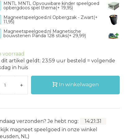
MNTL MNTL Opvouwbare kinder speelgoed
opbergdoos spel thema(+ 19,95)
Magneetspeelgoed.nl Opbergzak - Zwart(+
11,95)
Magneetspeelgoed.nl Magnetische
bouwstenen Panda 128 stuks(+ 29,99)
 voorraad
 dit artikel geldt: 23:59 uur besteld = volgende
dag in huis
+
In winkelwagen
ndaag verzonden?
Je hebt nog:
14
:
21
:
30
kijk magneet speelgoed in onze winkel
eusden, NL)