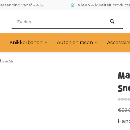
verzending vanaf €49,-
Alleen A kwaliteit product
Knikkerbanen
Auto's en racen
Accessoir
 stuks
Ma
Sn
€39,
Hand