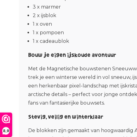
3 x marmer
2 x ijsblok
1 x oven
1 x pompoen
1 x cadeaublok
Bouw je eigen ijskoude avontuur
Met de
Magnetische bouwstenen Sneeuwwer
trek je een winterse wereld in vol sneeuw, i
een herkenbaar pixel-landschap met ijskristal
arctische details – perfect voor jonge ontde
fans van fantasierijke bouwsets.
Stevig, veilig en winterklaar
De blokken zijn gemaakt van hoogwaardig 
8,9