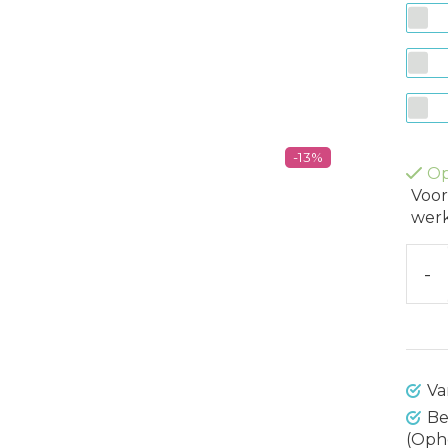
-13%
Op
Voor
werk
-
Va
Be
(Oph