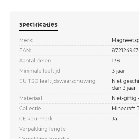
Specificaties
Merk:
Magneetsp
EAN:
872124947
Aantal delen
138
Minimale leeftijd
3 jaar
EU TSD leeftijdswaarschuwing
Niet gesch
dan 3 jaar
Materiaal
Niet-giftig
Collectie
Minecraft
CE keurmerk
Ja
Verpakking lengte