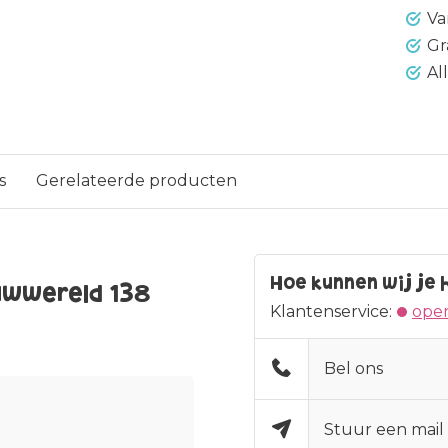
Va
Gr
Al
s
Gerelateerde producten
Hoe kunnen wij je 
wwereld 138
Klantenservice:
open
Bel ons
Stuur een mail