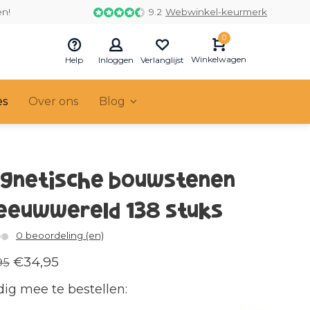
en!
9.2
Webwinkel-keurmerk
0
Winkelwagen
Help
Inloggen
Verlanglijst
es
Over ons
Blog
gnetische bouwstenen
eeuwwereld 138 stuks
0 beoordeling (en)
€34,95
95
ig mee te bestellen: