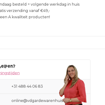
ndaag besteld = volgende werkdag in huis
atis verzending vanaf €49,-
leen A kwaliteit producten!
helpen?
ingstijden
+31 488 44 06 83
online@vdgardewarenhuis.nl