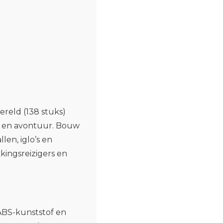
eld (138 stuks)
js en avontuur. Bouw
len, iglo’s en
kkingsreizigers en
ABS-kunststof en