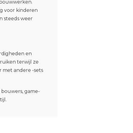
e bouwwerken.
ig voor kinderen
en steeds weer
aardigheden en
ruiken terwijl ze
 met andere -sets
t bouwers, game-
jl.