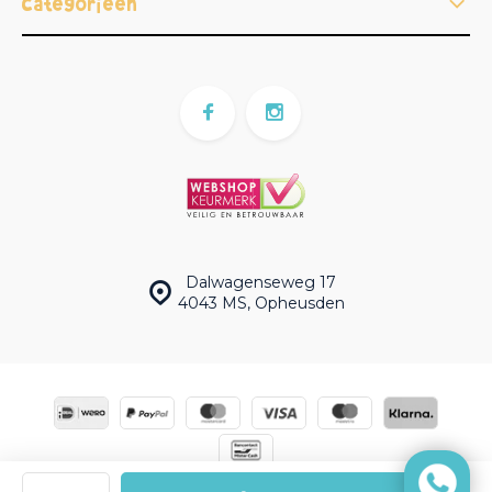
Categorieën
Dalwagenseweg 17
4043 MS, Opheusden
© Magnetenspeelgoed.nl | Powered by
emarkable
|
Sitemap