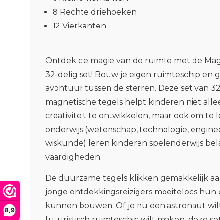
8 Rechte driehoeken
12 Vierkanten
Ontdek de magie van de ruimte met de Magn
32-delig set! Bouw je eigen ruimteschip en
avontuur tussen de sterren. Deze set van 32
magnetische tegels helpt kinderen niet all
creativiteit te ontwikkelen, maar ook om te
onderwijs (wetenschap, technologie, engine
wiskunde) leren kinderen spelenderwijs bel
vaardigheden.
De duurzame tegels klikken gemakkelijk aan
jonge ontdekkingsreizigers moeiteloos hun
kunnen bouwen. Of je nu een astronaut wilt 
8,9
futuristisch ruimteschip wilt maken, deze se