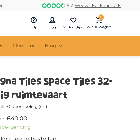
en!
9.2
Webwinkel-keurmerk
0
Winkelwagen
Help
Inloggen
Verlanglijst
es
Over ons
Blog
gna Tiles Space Tiles 32-
lig ruimtevaart
0 beoordeling (en)
€49,00
95
s verzending
ig mee te bestellen: