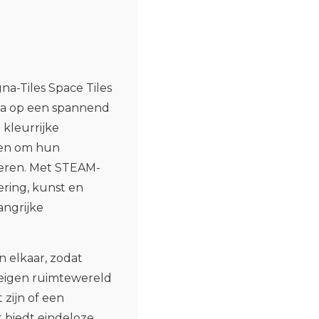
a-Tiles Space Tiles
 ga op een spannend
 kleurrijke
een om hun
 leren. Met STEAM-
ering, kunst en
angrijke
 elkaar, zodat
 eigen ruimtewereld
zijn of een
t biedt eindeloze