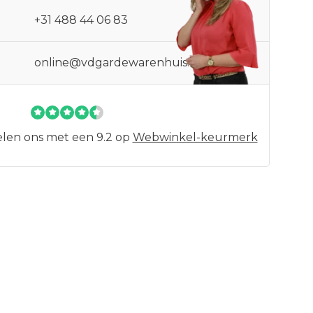
+31 488 44 06 83
online@vdgardewarenhuis.nl
len ons met een 9.2 op
Webwinkel-keurmerk