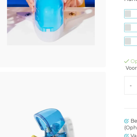
Op
Voor
-
Be
(Oph
Va