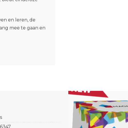
en en leren, de
lang mee te gaan en
s
6347