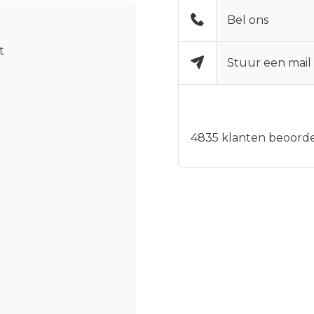
Bel ons
t
Stuur een mail
4835
klanten beoorde