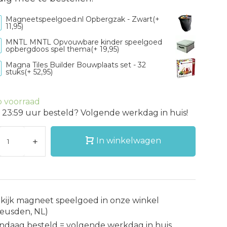
Magneetspeelgoed.nl Opbergzak - Zwart(+
11,95)
MNTL MNTL Opvouwbare kinder speelgoed
opbergdoos spel thema(+ 19,95)
Magna Tiles Builder Bouwplaats set - 32
stuks(+ 52,95)
 voorraad
 23:59 uur besteld? Volgende werkdag in huis!
+
In winkelwagen
kijk magneet speelgoed in onze winkel
eusden, NL)
ndaag besteld = volgende werkdag in huis