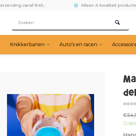
verzending vanaf €49,-
Alleen A kwaliteit product
Knikkerbanen
Auto's en racen
Accessoir
Ma
de
€54,
Grati
Hand