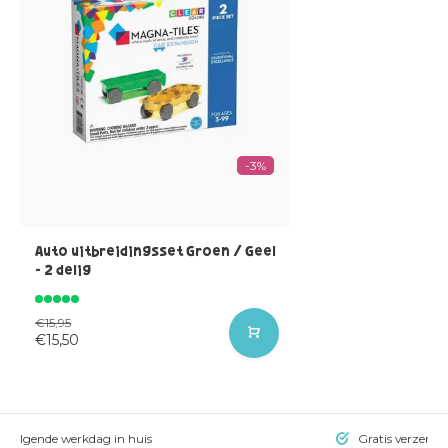
-3%
Auto uitbreidingsset Groen / Geel
- 2 delig
€15,95
€15,50
= volgende werkdag in huis
Gratis verzendi