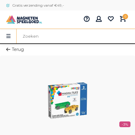
Gratis verzending vanaf €49,-
0
Terug
-3%