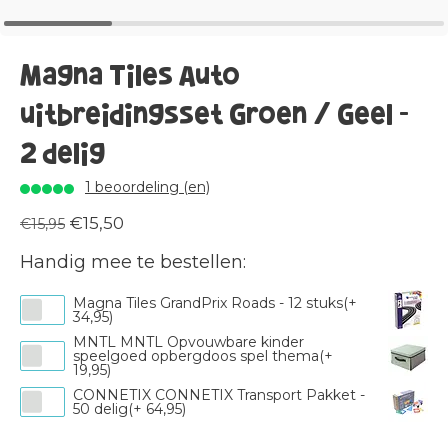
Magna Tiles Auto
uitbreidingsset Groen / Geel -
2 delig
1 beoordeling (en)
€15,50
€15,95
Handig mee te bestellen:
Magna Tiles GrandPrix Roads - 12 stuks(+
34,95)
MNTL MNTL Opvouwbare kinder
speelgoed opbergdoos spel thema(+
19,95)
CONNETIX CONNETIX Transport Pakket -
50 delig(+ 64,95)