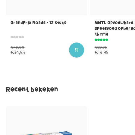
GrandPrix Roads - 12 stuks
MNTL Opvouwbare 
speelgoed opbergd
thema
€49,00
€29,95
€34,95
€19,95
Recent bekeken