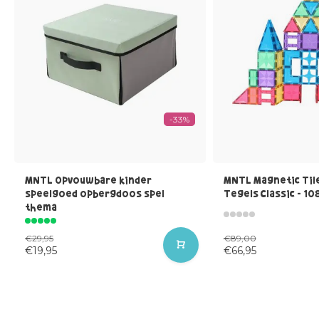
-33%
MNTL Opvouwbare kinder
MNTL Magnetic Til
speelgoed opbergdoos spel
Tegels Classic - 10
thema
€29,95
€89,00
€19,95
€66,95