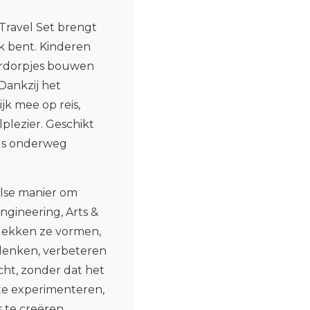
ravel Set brengt
ok bent. Kinderen
erdorpjes bouwen
Dankzij het
k mee op reis,
elplezier. Geschikt
als onderweg
else manier om
ngineering, Arts &
dekken ze vormen,
adenken, verbeteren
cht, zonder dat het
 te experimenteren,
 te cre
ëren.