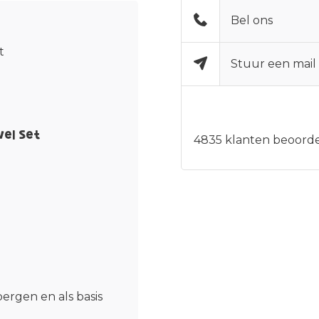
Bel ons
t
Stuur een mail
vel Set
4835
klanten beoorde
ergen en als basis