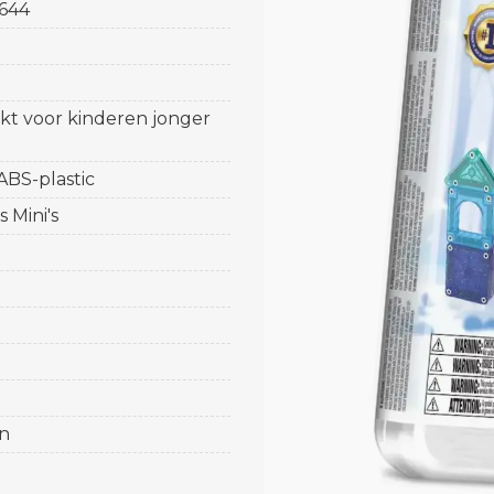
644
ikt voor kinderen jonger
 ABS-plastic
 Mini's
n