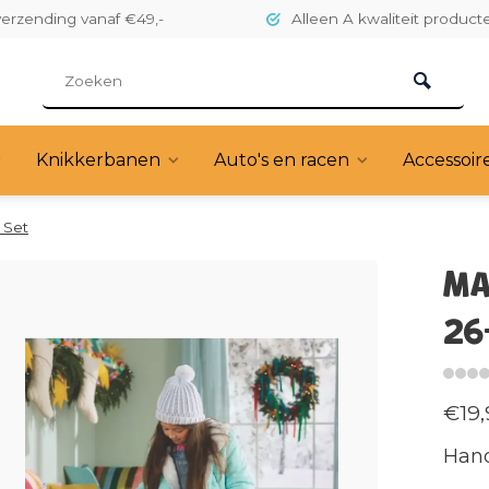
verzending vanaf €49,-
Alleen A kwaliteit product
Knikkerbanen
Auto's en racen
Accessoir
 Set
MA
26
€19,
Hand