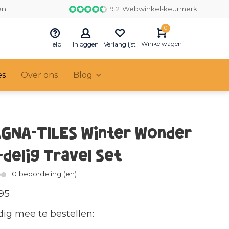
en!
9.2
Webwinkel-keurmerk
0
Winkelwagen
Help
Inloggen
Verlanglijst
es
Over ons
Blog
GNA-TILES Winter Wonder
-delig Travel Set
0 beoordeling (en)
95
ig mee te bestellen: