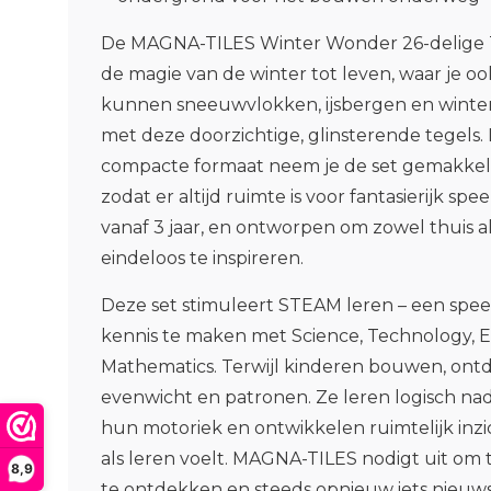
De
MAGNA-TILES Winter Wonder 26-delige T
de magie van de winter tot leven, waar je o
kunnen sneeuwvlokken, ijsbergen en wint
met deze doorzichtige, glinsterende tegels. 
compacte formaat neem je de set gemakkelij
zodat er altijd ruimte is voor fantasierijk spe
vanaf 3 jaar, en ontworpen om zowel thuis 
eindeloos te inspireren.
Deze set stimuleert STEAM leren
– een spe
kennis te maken met Science, Technology, E
Mathematics. Terwijl kinderen bouwen, ont
evenwicht en patronen. Ze leren logisch n
hun motoriek en ontwikkelen ruimtelijk inzi
als leren voelt. MAGNA-TILES nodigt uit om
8,9
te ontdekken en steeds opnieuw iets nieuws