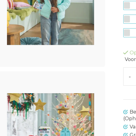
Op
Voor
-
Be
(Oph
Va
Gr