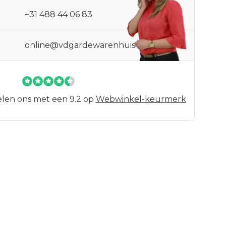
+31 488 44 06 83
online@vdgardewarenhuis.nl
len ons met een 9.2 op
Webwinkel-keurmerk