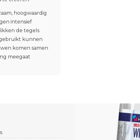
zaam, hoogwaardig
gen intensief
likken de tegels
r gebruikt kunnen
bouwen komen samen
lang meegaat
s