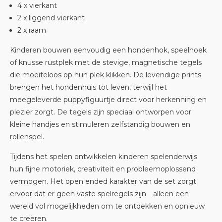
4 x vierkant
2 x liggend vierkant
2 x raam
Kinderen bouwen eenvoudig een hondenhok, speelhoek
of knusse rustplek met de stevige, magnetische tegels
die moeiteloos op hun plek klikken. De levendige prints
brengen het hondenhuis tot leven, terwijl het
meegeleverde puppyfiguurtje direct voor herkenning en
plezier zorgt. De tegels zijn speciaal ontworpen voor
kleine handjes en stimuleren zelfstandig bouwen en
rollenspel.
Tijdens het spelen ontwikkelen kinderen spelenderwijs
hun fijne motoriek, creativiteit en probleemoplossend
vermogen. Het open ended karakter van de set zorgt
ervoor dat er geen vaste spelregels zijn—alleen een
wereld vol mogelijkheden om te ontdekken en opnieuw
te creëren.