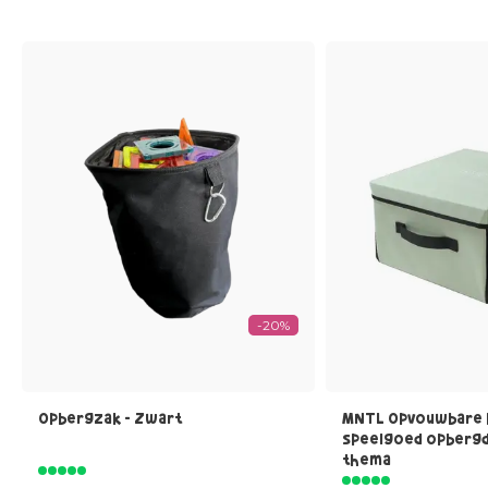
-20%
Opbergzak - Zwart
MNTL Opvouwbare 
speelgoed opbergd
thema