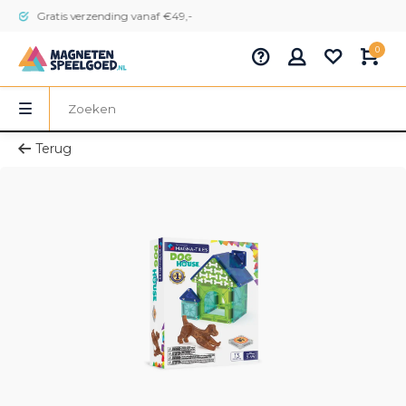
Gratis verzending vanaf €49,-
0
Terug