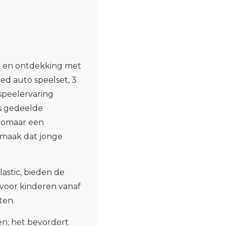
it en ontdekking met
ed auto speelset, 3
speelervaring
ls gedeelde
 zomaar een
rmaak dat jonge
astic, bieden de
voor kinderen vanaf
aten.
en; het bevordert