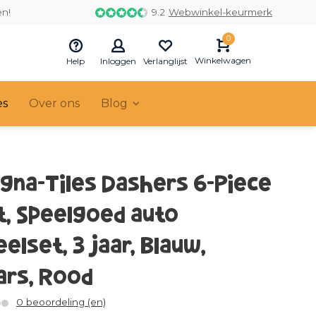
en!
9.2
Webwinkel-keurmerk
0
Winkelwagen
Help
Inloggen
Verlanglijst
es
Over ons
Blog
gna-Tiles Dashers 6-Piece
t, Speelgoed auto
elset, 3 jaar, Blauw,
ars, Rood
0 beoordeling (en)