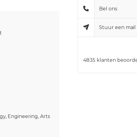
Bel ons
Stuur een mail
t
4835
klanten beoorde
gy, Engineering, Arts