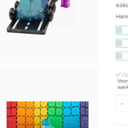
€39,
Hand
Op
Voor
werk
-