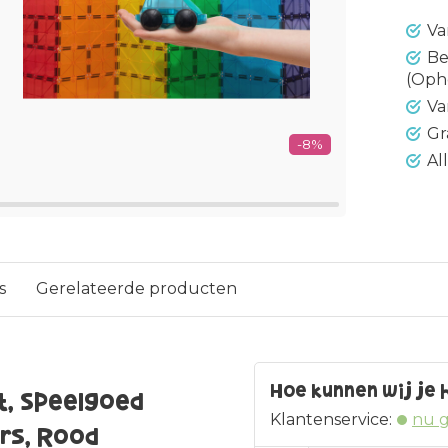
Va
Be
(Oph
Va
Gr
-8%
Al
s
Gerelateerde producten
Hoe kunnen wij je 
t, Speelgoed
Klantenservice:
nu 
ars, Rood