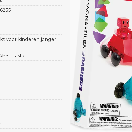
s
6255
ikt voor kinderen jonger
 ABS-plastic
n