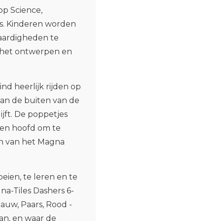
op Science,
cs. Kinderen worden
aardigheden te
et het ontwerpen en
nd heerlijk rijden op
aan de buiten van de
jft. De poppetjes
en hoofd om te
n van het Magna
ien, te leren en te
a-Tiles Dashers 6-
lauw, Paars, Rood -
an, en waar de