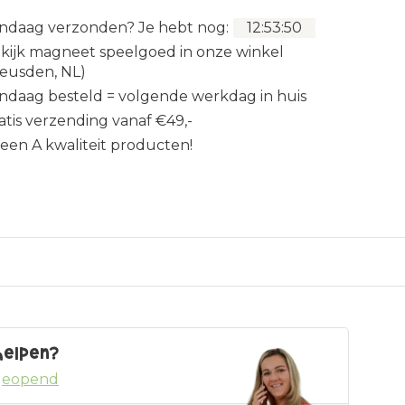
ndaag verzonden?
Je hebt nog:
12
:
53
:
49
kijk magneet speelgoed in onze winkel
eusden, NL)
ndaag besteld = volgende werkdag in huis
atis verzending vanaf €49,-
leen A kwaliteit producten!
helpen?
geopend