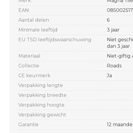
Merk:
Magna Tile
EAN:
085002517
Aantal delen
6
Minimale leeftijd
3 jaar
EU TSD leeftijdswaarschuwing
Niet gesch
dan 3 jaar
Materiaal
Niet-giftig
Collectie
Roads
CE keurmerk
Ja
Verpakking lengte
Verpakking breedte
Verpakking hoogte
Verpakking gewicht
Garantie
12 maande