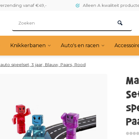
verzending vanaf €49,-
Alleen A kwaliteit product
Knikkerbanen
Auto's en racen
Accessoir
uto speelset, 3 jaar, Blauw, Paars, Rood
Ma
Se
spe
Pa