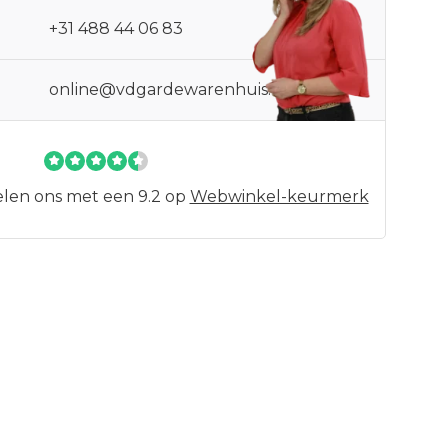
+31 488 44 06 83
online@vdgardewarenhuis.nl
len ons met een 9.2 op
Webwinkel-keurmerk