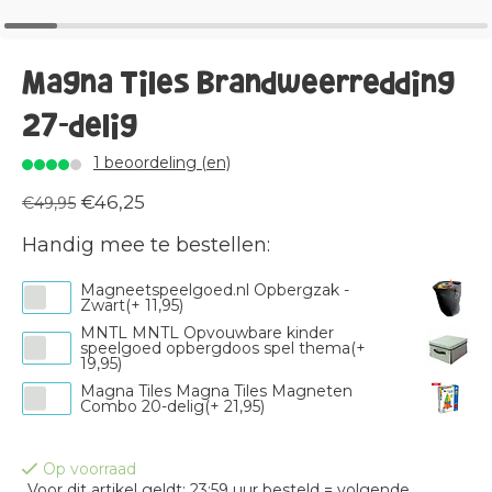
Magna Tiles Brandweerredding
27-delig
1 beoordeling (en)
€46,25
€49,95
Handig mee te bestellen:
Magneetspeelgoed.nl Opbergzak -
Zwart(+ 11,95)
MNTL MNTL Opvouwbare kinder
speelgoed opbergdoos spel thema(+
19,95)
Magna Tiles Magna Tiles Magneten
Combo 20-delig(+ 21,95)
Op voorraad
Voor dit artikel geldt: 23:59 uur besteld = volgende