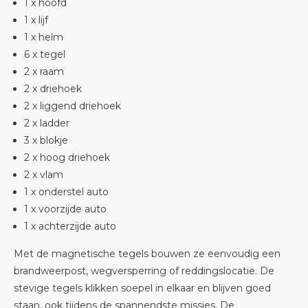
1 x hoofd
1 x lijf
1 x helm
6 x tegel
2 x raam
2 x driehoek
2 x liggend driehoek
2 x ladder
3 x blokje
2 x hoog driehoek
2 x vlam
1 x onderstel auto
1 x voorzijde auto
1 x achterzijde auto
Met de magnetische tegels bouwen ze eenvoudig een
brandweerpost, wegversperring of reddingslocatie. De
stevige tegels klikken soepel in elkaar en blijven goed
staan, ook tijdens de spannendste missies. De