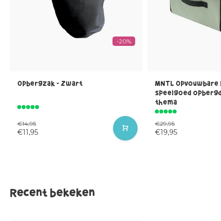
-20%
Opbergzak - Zwart
MNTL Opvouwbare 
speelgoed opbergd
thema
€14,95
€29,95
€11,95
€19,95
Recent bekeken