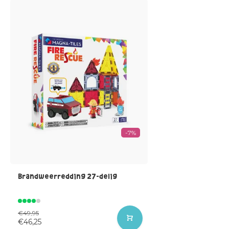
-7%
Brandweerredding 27-delig
€49,95
€46,25