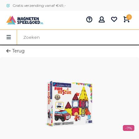
Gratis verzending vanaf €49,-
0
Terug
-7%