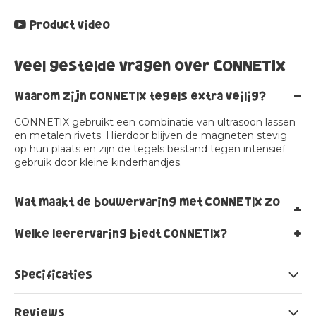
Product video
Veel gestelde vragen over CONNETIX
-
Waarom zijn CONNETIX tegels extra veilig?
CONNETIX gebruikt een combinatie van ultrasoon lassen
en metalen rivets. Hierdoor blijven de magneten stevig
op hun plaats en zijn de tegels bestand tegen intensief
gebruik door kleine kinderhandjes.
Wat maakt de bouwervaring met CONNETIX zo
+
bijzonder?
+
Welke leerervaring biedt CONNETIX?
De tegels hebben sterke magneten en een uniek
afgeschuind design. Dit zorgt ervoor dat kinderen grotere
CONNETIX is ontworpen om spelenderwijs te leren.
bouwwerken kunnen maken die stevig blijven staan, én
Kinderen ontdekken kleuren, vormen en zwaartekracht en
Specificaties
het geeft een prachtig effect wanneer licht door de
ontwikkelen hun creativiteit én technische vaardigheden
tegels schijnt.
volgens het STEAM-principe (Science, Technology,
Reviews
Engineering, Arts en Mathematics).