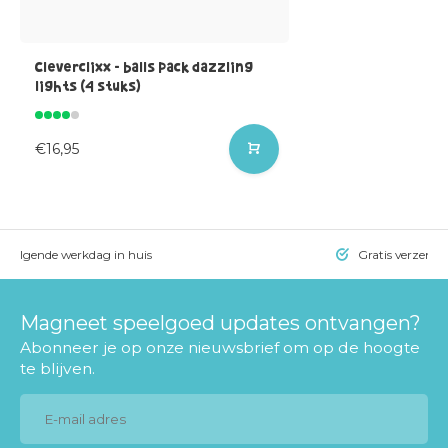
Cleverclixx - balls pack dazzling
lights (4 stuks)
€16,95
= volgende werkdag in huis
Gratis verzendi
Magneet speelgoed updates ontvangen?
Abonneer je op onze nieuwsbrief om op de hoogte
te blijven.