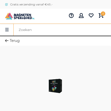
Gratis verzending vanaf €49,-
0
Terug