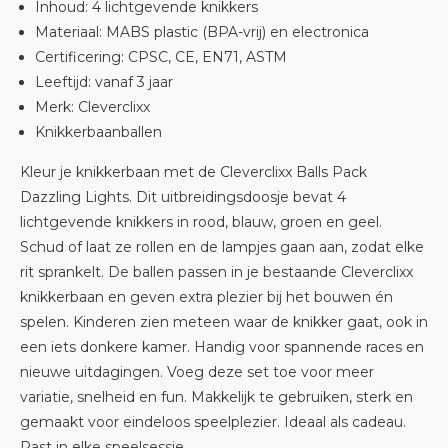
Inhoud: 4 lichtgevende knikkers
Materiaal: MABS plastic (BPA-vrij) en electronica
Certificering: CPSC, CE, EN71, ASTM
Leeftijd: vanaf 3 jaar
Merk: Cleverclixx
Knikkerbaanballen
Kleur je knikkerbaan met de Cleverclixx Balls Pack
Dazzling Lights. Dit uitbreidingsdoosje bevat 4
lichtgevende knikkers in rood, blauw, groen en geel.
Schud of laat ze rollen en de lampjes gaan aan, zodat elke
rit sprankelt. De ballen passen in je bestaande Cleverclixx
knikkerbaan en geven extra plezier bij het bouwen én
spelen. Kinderen zien meteen waar de knikker gaat, ook in
een iets donkere kamer. Handig voor spannende races en
nieuwe uitdagingen. Voeg deze set toe voor meer
variatie, snelheid en fun. Makkelijk te gebruiken, sterk en
gemaakt voor eindeloos speelplezier. Ideaal als cadeau.
Past in elke speelsessie.