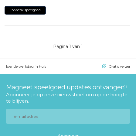
Connetix speelgoed
Pagina
1
van 1
= volgende werkdag in huis
Gratis verzendi
Magneet speelgoed updates ontvangen?
Abonneer je op onze nieuwsbrief om op de hoogte
te blijven.