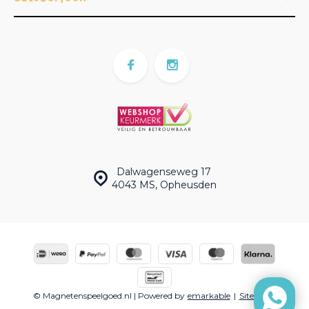
Dalwagenseweg 17
4043 MS, Opheusden
© Magnetenspeelgoed.nl | Powered by
emarkable
|
Sitemap