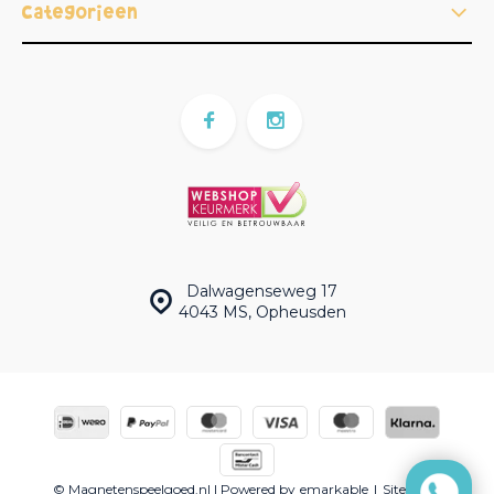
Categorieën
Dalwagenseweg 17
4043 MS, Opheusden
© Magnetenspeelgoed.nl | Powered by
emarkable
|
Sitemap