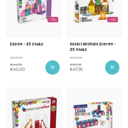
-11%
-4%
Castle - 25 stuks
Safari Animals Dieren -
25 stuks
€44,95
€49,95
€40,00
€47,95