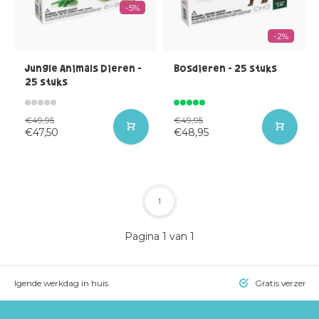
-5%
-2%
Jungle Animals Dieren -
Bosdieren - 25 stuks
25 stuks
€49,95
€49,95
€47,50
€48,95
1
Pagina 1 van 1
= volgende werkdag in huis
Gratis verzendi