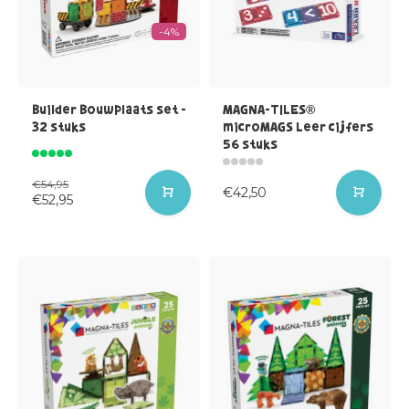
-4%
Builder Bouwplaats set -
MAGNA-TILES®
32 stuks
microMAGS Leer cijfers
56 stuks
€54,95
€42,50
€52,95