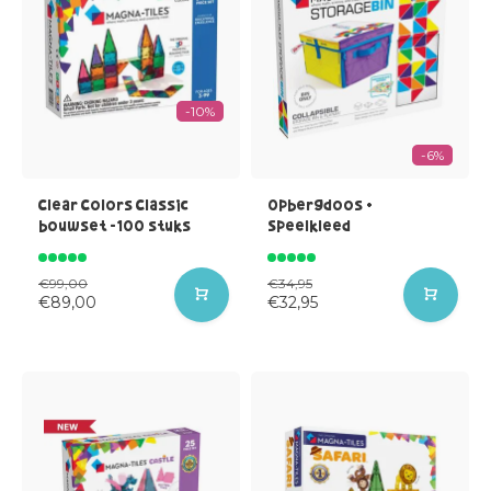
-10%
-6%
Clear Colors Classic
Opbergdoos +
bouwset -100 stuks
Speelkleed
€99,00
€34,95
€89,00
€32,95