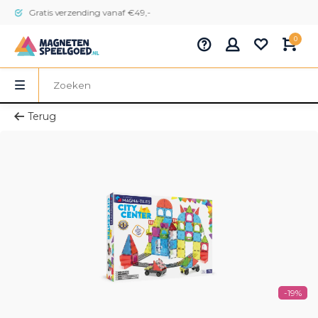
Gratis verzending vanaf €49,-
0
Terug
-19%