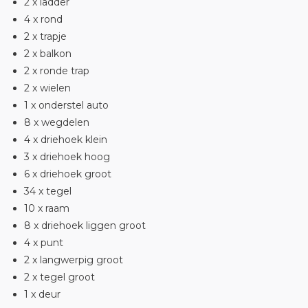
2 x ladder
4 x rond
2 x trapje
2 x balkon
2 x ronde trap
2 x wielen
1 x onderstel auto
8 x wegdelen
4 x driehoek klein
3 x driehoek hoog
6 x driehoek groot
34 x tegel
10 x raam
8 x driehoek liggen groot
4 x punt
2 x langwerpig groot
2 x tegel groot
1 x deur