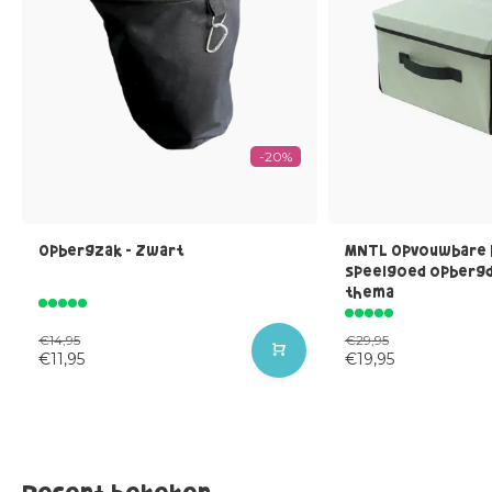
-20%
Opbergzak - Zwart
MNTL Opvouwbare 
speelgoed opbergd
thema
€14,95
€29,95
€11,95
€19,95